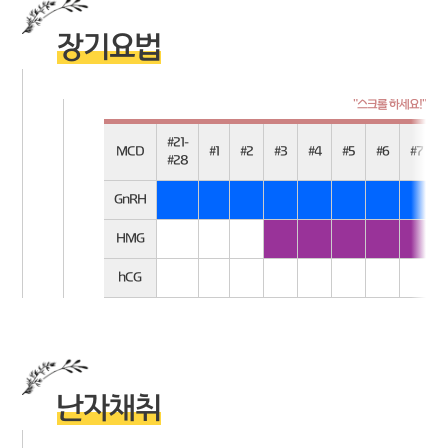
장기요법
#21-
MCD
#1
#2
#3
#4
#5
#6
#7
#28
GnRH
HMG
hCG
난자채취