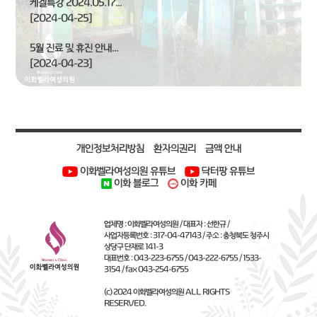
케겔특강 2024.05.17...
[2024-04-25]
5월 진료 및 휴진 안내...
[2024-04-23]
개인정보처리방침
환자의권리
금액 안내
이화벨라여성의원 유튜브
닥터팡 유튜브
이화 블로그
이화 카페
업체명 : 이화벨라여성의원 / 대표자 : 선한규 /
사업자등록번호 : 317-04-47143 / 주소 : 충청북도 청주시
상당구 단재로 141-3
대표번호 : 043-223-6755 / 043-222-6755 / 1533-
3154 / fax 043-254-6755
(c) 2024 이화벨라여성의원 ALL RIGHTS
RESERVED.