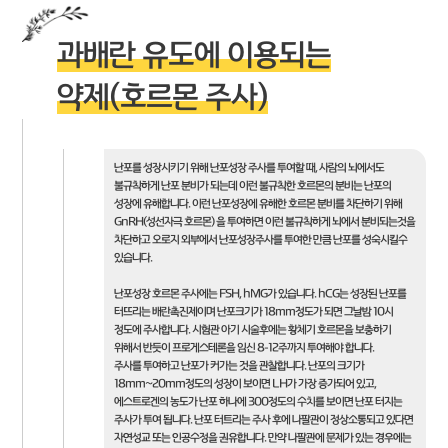
과배란 유도에 이용되는
약제(호르몬 주사)
난포를 성장시키기 위해 난포성장 주사를 투여할 때, 사람의 뇌에서도
불규칙하게 난포 분비가 되는데 이런 불규칙한 호르몬의 분비는 난포의
성장에 유해합니다. 이런 난포성장에 유해한 호르몬 분비를 차단하기 위해
GnRH(성선자극 호르몬) 을 투여하면 이런 불규칙하게 뇌에서 분비되는것을
차단하고 오로지 외부에서 난포성장주사를 투여한 만큼 난포를 성숙시킬수
있습니다.
난포성장 호르몬 주사에는 FSH, hMG가 있습니다. hCG는 성장된 난포를
터뜨리는 배란촉진제이며 난포크기가 18mm정도가 되면 그날밤 10시
정도에 주사합니다. 시험관 아기 시술후에는 황체기 호르몬을 보충하기
위해서 반듯이 프로게스테론을 임신 8-12주까지 투여해야 합니다.
주사를 투여하고 난포가 커가는 것을 관찰합니다. 난포의 크기가
18mm~20mm정도의 성장이 보이면 LH가 가장 증가되어 있고,
에스트로겐의 농도가 난포 하나에 300정도의 수치를 보이면 난포 터지는
주사가 투여 됩니다. 난포 터트리는 주사 후에 나팔관이 정상소통되고 있다면
자연성교 또는 인공수정을 권유합니다. 만약 나팔관에 문제가 있는 경우에는