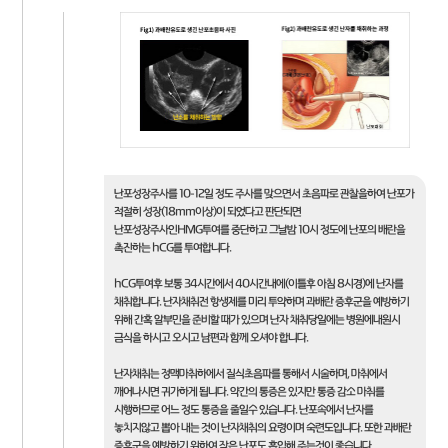
난포성장주사를 10-12일 정도 주사를 맞으면서 초음파로 관찰을하여 난포가
적절히 성장(18mm이상)이 되었다고 판단되면
난포성장주사인HMG투여를 중단하고 그날밤 10시 정도에 난포의 배란을
촉진하는 hCG를 투여합니다.
hCG투여후 보통 34시간에서 40시간내에(이틀후 아침 8시경)에 난자를
채취합니다. 난자채취전 항생제를 미리 투약하며 과배란 증후군을 예방하기
위해 간혹 알부민을 준비할 때가 있으며 난자 채취당일에는 병원에내원시
금식을 하시고 오시고 남편과 함께 오셔야 합니다.
난자채취는 정맥마취하에서 질식초음파를 통해서 시술하며, 마취에서
깨어나시면 귀가하게 됩니다. 약간의 통증은 있지만 통증 감소 마취를
시행하므로 어느 정도 통증을 줄일수 있습니다. 난포속에서 난자를
놓치지않고 뽑아 내는 것이 난자채취의 요령이며 숙련도입니다. 또한 과배란
증후군을 예방하기 위하여 작은 난포도 흡입해 주는것이 좋습니다.