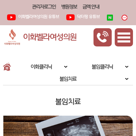
관리자로그인
병원정보
금액 안내
이화벨라여성의원 유튜브
닥터팡 유튜브
이화벨라여성의원
이화클리닉
불임클리닉
불임치료
불임치료