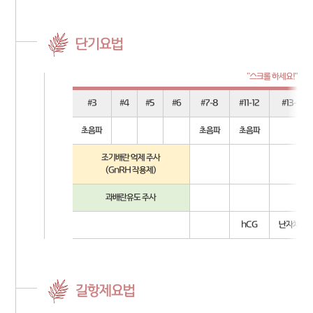
단기요법
#3
#4
#5
#6
#7-8
#11-12
#13-14
초음파
초음파
초음파
조기배란 억제 주사
(GnRH 작용제)
과배란유도 주사
hCG
난자채취
길항제요법