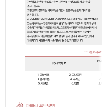
자연성교나 인공수정으로 수정이 이루어질 수 없으므로 체외수정을
권유드립니다.
고령산모의 경우에는 체외수정을 하면서 인공수정을 함께 하시기를
권유합니다.
자궁내막증이 있어서 내막증 수술을 받았거나 AMH수치가 1.0으로 떨어져
있는 경우에는 시험관아기시술로 결정되는 경우도 있습니다. 환자의 상태
수술의 기왕력 환자의 골반의 상태, 호르몬의 상태등 다양한 요인에 의해서
채외수정과 인공수정의 결정이 됩니다. 시험관아기를 하는 경우에는
주사용량이나 먹는 배란유도제의 용량이 증가 됩니다. 왜냐하면, 난자가
채취되어야 시험관 아기 시술이 진행 될 수 있기 때문입니다.
hMG(F
FSH 약제 ▼
1. 고날에프
2. 고나도핀
1. 
3. 폴리트롭
4. 퓨레곤
2. 
5. 레코벨
6. 벰폴
3. 메
과배란 유도방법