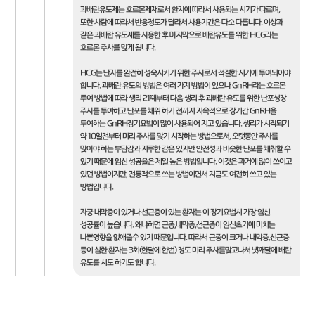
과배란유도제는 호르몬제재로서 환자에 따라서 사용되는 시기가 다르며,
또한 사람에 따라서 반응정도가 달라서 사용기간은 다소 다릅니다. 이상과
같은 과배란 유도제를 사용한 후 마지막으로 배란유도를 위한 HCG라는
호르몬 주사를 맞게 됩니다.
HCG는 난자를 완전히 성숙시키기 위한 주사로서 적절한 시기에 투여되어야
합니다. 과배란 유도의 방법은 여러 가지 방법이 있으나 GnRH라는 호르몬
투여 방법에 따라 생리 21째부터 다음 생리 후 과배란 유도를 위한 난포성장
주사를 투여하고 난포를 채위 하기 전까지 지속적으로 장기간 GnRH을
투여하는 GnRH장기요법이 많이 사용되어 지고 있습니다. 생리가 시작되기
약 10일전부터 미리 주사를 맞기 시작하는 방법으로서, 오랫동안 주사를
맞아야 하는 부담감과 지루한 감은 있지만 안전성과 비슷한 난포를 채취할 수
있기 때문에 임신 성공율은 제일 높은 방법입니다. 이것은 과거에 많이 쓰이고
있던 방법이지만, 전통적으로 쓰는 방법이면서 지금도 여전히 쓰고 있는
방법입니다.
자궁 내막증이 있거나 선근증이 있는 환자는 이 장기요법시 가장 임신
성공률이 높습니다. 왜냐하면 근종,내막증,선근증이 임신초기에 미치는
나쁜영향을 없애줄수 있기 때문입니다. 따라서 근종이 크거나 내막증,선근증
등이 심한 환자는 3회(한달에 한번) 정도 미리 주사를맞고나서 넷째달에 배란
유도를 시도 하기도 합니다.