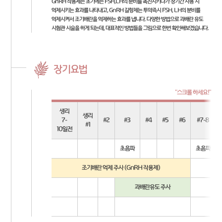
GnRH 작용제는 초기에는 FSH,LH의 분비를 촉진시키다가 장기간 사용 시
억제시키는 효과를 나타내고, GnRH 길항제는 투약즉시 FSH, LH의 분비를
억제시켜서 조기배란을 억제하는 효과를 냅니다. 다양한 방법으로 과배란 유도
시험관 시술을 하게 되는데, 대표적인 방법들을 그림으로 한번 확인해보겠습니다.
장기요법
생리
생리
7-
#2
#3
#4
#5
#6
#7-8
#1
10일전
초음파
초음파
조기배란 억제 주사 (GnRH 작용제)
과배란유도 주사