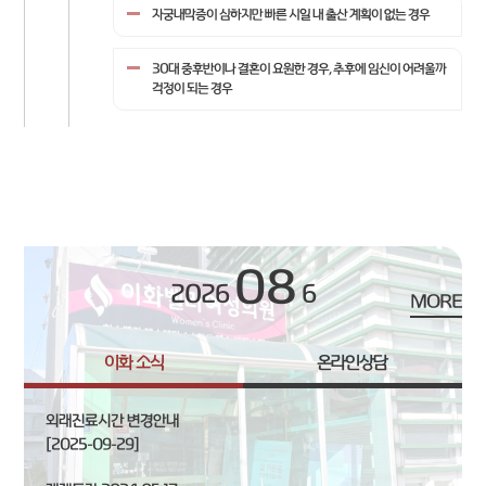
자궁내막증이 심하지만 빠른 시일 내 출산 계획이 없는 경우
30대 중후반이나 결혼이 요원한 경우, 추후에 임신이 어려울까
걱정이 되는 경우
08
2026
6
MORE
이화 소식
온라인상담
외래진료시간 변경안내
[2025-09-29]