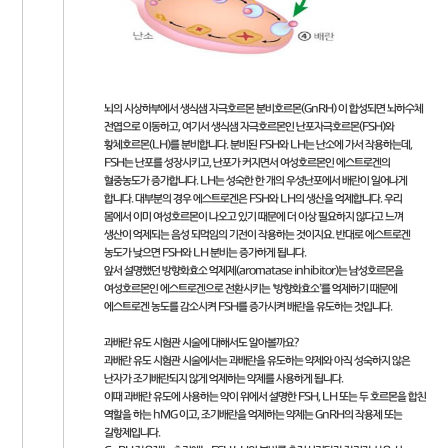
뇌의 시상하부에서 생식샘 자극호르몬 분비호르몬(GnRH) 이 합성되면 뇌하수체
전엽으로 이동하고, 여기서 생식샘 자극호르몬인 난포자극호르몬(FSH)와
황체호르몬(LH)를 분비합니다. 분비된 FSH와 LH는 난소에 가서 작용하는데,
FSH는 난포를 성장시키고, 난포가 커지면서 여성호르몬인 에스트로겐의
혈중농도가 증가합니다. LH는 성숙한 한 개의 우성난포에서 배란이 일어나게
합니다. 대부분의 경우 에스트로겐은 FSH와 LH의 생산을 억제합니다. 우리
몸에서 이미 여성호르몬이 나오고 있기 때문에 더 이상 필요하지 않다고 느껴
생산이 억제되는 음성 되먹임의 기전이 작용하는 것이지요. 반대로 에스트로겐
농도가 낮으면 FSH와 LH 분비는 증가하게 됩니다.
앞서 설명했던 방향화효소 억제제(aromatase inhibitor)는 남성호르몬을
여성호르몬인 에스트로겐으로 전환시키는 ‘방향화효소’를 억제하기 때문에
에스트로겐 농도를 감소시켜 FSH를 증가시켜 배란을 유도하는 것입니다.
과배란 유도 시험관 시술에 대해서도 알아볼까요?
과배란 유도 시험관 시술에서는 과배란을 유도하는 약제와 아직 성숙하지 않은
난자가 조기배란되지 않게 억제하는 약제를 사용하게 됩니다.
이때 과배란 유도에 사용하는 약이 위에서 설명한 FSH, LH 또는 두 호르몬을 합친
역할을 하는 hMG 이고, 조기배란을 억제하는 약제는 GnRH의 작용제 또는
길항제입니다.