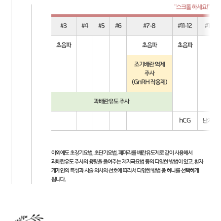
#3
#4
#5
#6
#7-8
#11-12
#13-14
초음파
초음파
초음파
조기배란 억제
주사
(GnRH 작용제)
과배란유도 주사
hCG
난자채
이외에도 초장기요법, 초단기요법, 페마라를 배란유도제로 같이 사용해서
과배란유도 주사의 용량을 줄여주는 저자극요법 등의 다양한 방법이 있고, 환자
개개인의 특성과 시술 의사의 선호에 따라서 다양한 방법 중 하나를 선택하게
됩니다.