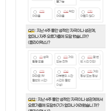
불가능
(03)
(04)
약간
(05)
어려움
어려움
어렵지 않다
Q11
: 지난 4주 동안 성적인 자극이나 성관계,
얼마나 자주 오르가즘에 도달 했습니까?
(클라이맥스)?
(0)
성적
(01)
거의
(02)
몇 번
활동 없음
또는 전혀
반 시간 미만)
(03)
(04)
(05)
거의
때때로 (약
대부분의 시간
항상 또는 항상
절반의 시간)
시간의 절반
이상)
Q12
: 지난 4주 동안 성적인 자극이나 성관계에서
오르가즘에 도달하기가 얼마나 어려웠습니 까?