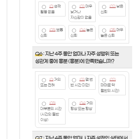
(0)
성적
(01)
매우
(02)
낮은
활동 없음
낮거나
신뢰
자신감이 없음
(03)
보통
(04)
높은
(05)
매우
신뢰
신뢰
높은 신뢰
Q6
: 지난 4주 동안 얼마나 자주 성행위 또는
성관계 중에 흥분 (흥분)에 만족했습니까?
(0)
거의
(01)
몇 번
(02)
또는 전혀
반 시간 미만)
때때로 약
절반의 시간)
(03)
(04)
거의
대부분의 시간
항상 또는 항상
(시간의 절반
이상)
Q7
: 지난 4주 동안 얼마나 자주 성적인 상태에서