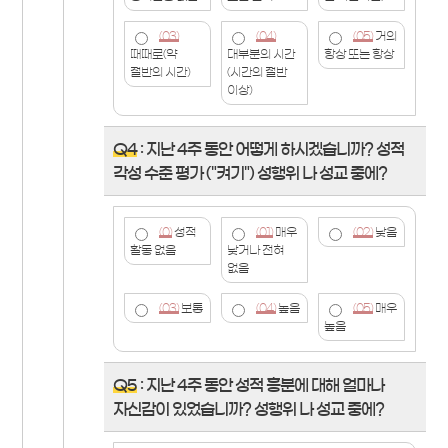
(03)
(04)
(05)
거의
때때로(약
대부분의 시간
항상 또는 항상
절반의 시간)
(시간의 절반
이상)
Q4
: 지난 4주 동안 어떻게 하시겠습니까? 성적
각성 수준 평가 ("켜기") 성행위 나 성교 중에?
(0)
성적
(01)
매우
(02)
낮음
활동 없음
낮거나 전혀
없음
(03)
보통
(04)
높음
(05)
매우
높음
Q5
: 지난 4주 동안 성적 흥분에 대해 얼마나
자신감이 있었습니까? 성행위 나 성교 중에?