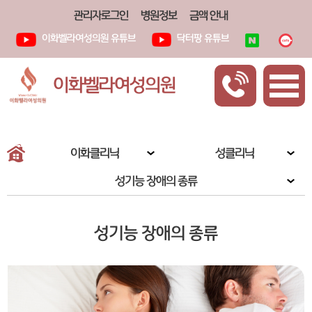
관리자로그인
병원정보
금액 안내
이화벨라여성의원 유튜브
닥터팡 유튜브
이화벨라여성의원
이화클리닉
성클리닉
성기능 장애의 종류
성기능 장애의 종류