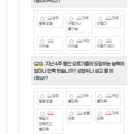
(클라이맥스)?
(0)
성적
(01)
매우
(02)
매우
활동 없음
어렵거나
어렵다
불가능
(03)
(04)
약간
(05)
어려움
어려움
어렵지 않다.
Q13
: 지난 4주 동안 오르가즘에 도달하는 능력에
얼마나 만족 했습니까? 성행위나 성교 중 에
(정상)?
(0)
성적
(01)
매우
(02)
약간
활동 없음
불만족
불만족
(03)
(04)
보통
(05)
매우
똑같이
만족
만족
만족하고
불만족