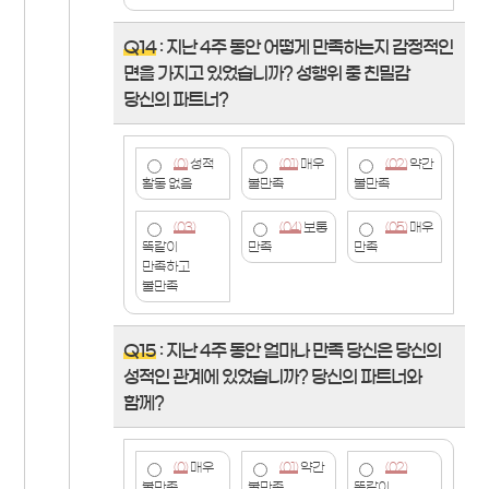
Q14
: 지난 4주 동안 어떻게 만족하는지 감정적인
면을 가지고 있었습니까? 성행위 중 친밀감
당신의 파트너?
(0)
성적
(01)
매우
(02)
약간
활동 없음
불만족
불만족
(03)
(04)
보통
(05)
매우
똑같이
만족
만족
만족하고
불만족
Q15
: 지난 4주 동안 얼마나 만족 당신은 당신의
성적인 관계에 있었습니까? 당신의 파트너와
함께?
(0)
매우
(01)
약간
(02)
불만족
불만족
똑같이