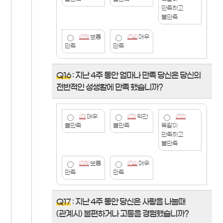
만족하고
불만족
(03)
보통
(04)
매우
만족
만족
Q16
: 지난 4주 동안 얼마나 만족 당신은 당신의
전반적인 성생활에 만족 했습니까?
(0)
매우
(01)
약간
(02)
불만족
불만족
똑같이
만족하고
불만족
(03)
보통
(04)
매우
만족
만족
Q17
: 지난 4주 동안 당신은 사랑을 나눌때
(관계시) 불편하거나 고통을 경험했습니까?