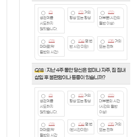
(0)
(01)
거의
(02)
성관계를
항상 또는 항상
대부분(시간의
시도하지
절반 이상)
않았습니다.
(03)
(04)
몇 번
(05)
거의
때때로(약
반 시간 미만)
또는 전혀
겉반의 시간)
Q18
: 지난 4주 동안 당신은 얼마나 자주, 질 질내
삽입 후 불편함이나 통증이 있습니까?
(0)
(01)
거의
(02)
성관계를
항상 또는 항상
대부분의 시간
시도하지
(시간의 절반
않았습니다.
이상)
(03)
(04)
몇 번
(05)
거의
때때로(약
(반시간미만)
또는 전혀
절반의 시간