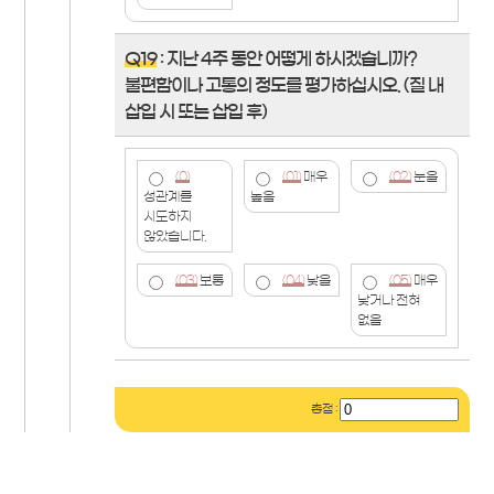
Q19
: 지난 4주 동안 어떻게 하시겠습니까?
불편함이나 고통의 정도를 평가하십시오. (질 내
삽입 시 또는 삽입 후)
(0)
(01)
매우
(02)
눈을
성관계를
높음
시도하지
않았습니다.
(03)
보통
(04)
낮을
(05)
매우
낮거나 전혀
없음
총점 :