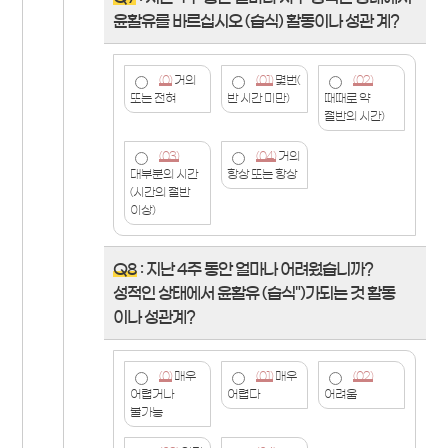
윤활유를 바르십시오 (습식) 활동이나 성관 계?
(0)
거의
(01)
몇번(
(02)
또는 전혀
반 시간 미만)
때때로 약
절반의 시간)
(03)
(04)
거의
대부분의 시간
항상 또는 항상
(시간의 절반
이상)
Q8
: 지난 4주 동안 얼마나 어려웠습니까?
성적인 상태에서 윤활유 (습식")가되는 것 활동
이나 성관계?
(0)
매우
(01)
매우
(02)
어렵거나
어렵다
어려움
불가능