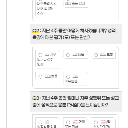
대부분의 시간
항상 또는 항상
(시간의 절반
이상)
Q2
: 지난 4주 동안 어떻게 하시겠습니까? 성적
욕망에 대한 평가 (도) 또는 관심?
(0)
매우
(01)
낮음
(02)
보통
낮거나 전혀
없음
(03)
높음
(04)
매우높음
Q3
: 지난 4주 동안 얼마나 자주 성행위 또는 성교
중에 성적으로 흥분 (“켜짐")을 느끼십니까?
(0)
(01)
거의
(02)
몇번
성적활동 없음
또는 전혀
반 시간미만)