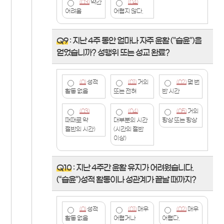
(03)
약간
(04)
어려움
어렵지 않다.
Q9
: 지난 4주 동안 얼마나 자주 윤활 ("습윤")을
얻었습니까? 성행위 또는 성교 완료?
(0)
성적
(01)
거의
(02)
몇 번
활동 없음
또는 전혀
반 시간
(03)
(04)
(05)
거의
때때로 약
대부분의 시간
항상 또는 항상
절반의 시간)
(시간의 절반
이상)
Q10
: 지난 4주간 윤활 유지가 어려웠습니다.
(“습윤")성적 활동이나 성관계가 끝날 때까지?
(0)
성적
(01)
매우
(02)
매우
활동 없음
어렵거나
어렵다.