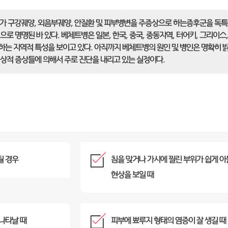
cet가 구강궤양, 외음부궤양, 안질환 및 피부병변을 주증상으로 하는증후군을 독
로 명명된 바 있다. 베체트병은 일본, 한국, 중국, 중동지역, 터어키, 그리이스
는 지역적 특성을 보이고 있다. 아직까지 베체트병의 원인 및 병인은 명확히 밝
상적 증상들에 의해서 주로 진단을 내리고 있는 실정이다.
될 경우
침을 맞거나 가시에 찔린 부위가 쉽게 아
현상을 보일 때
나타날 때
피부에 뾰루지 형태의 염증이 잘 생길 때