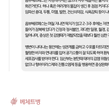
음부헤르페스는 치명적이지는 않으나 자주 재발하는 불치의 
화끈거린다. 하나 혹은 여러개의 물집이 생긴 후 점점 커지다
임파선 종대, 두통, 미열, 발한, 전신쇠약감, 식욕감퇴 등이 
음부헤르페스는 며칠 지나면 딱지가 앉고 2-3주 후에는 자
들어가 잠복해 있다가 긴장과 정서불안, 과다한 일광, 월경, 감
일어나며, 증상은 첫 감염때가 재발되었을 때보다 훨씬 심한 
병변이 나타나는 동안에는 성관계를 금하고 수포를 터뜨리면 
헐렁한 바지와 면내의를 입어 공기소통이 잘 되도록 하여 환
세포검사를 받아야 한다. 임산부는 분만때 태아의 감염 위
없으나 항바이러스제와 진통소염제 등을 병용하면 증상완화에 
베체트병