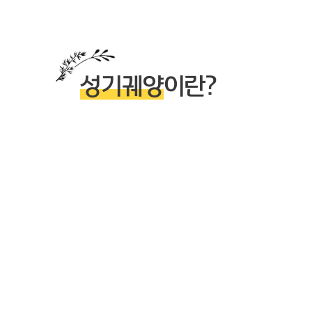
성기궤양
이란?