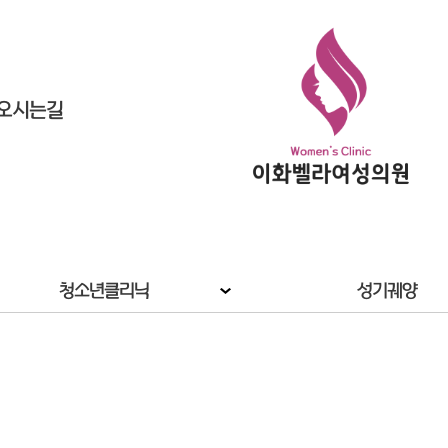
오시는길
청소년클리닉
성기궤양