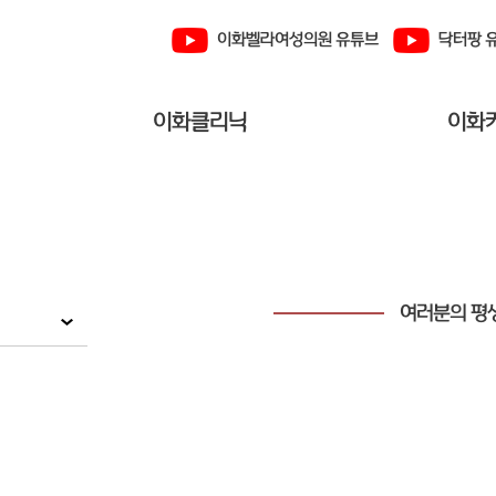
이화벨라여성의원 유튜브
닥터팡 
이화클리닉
이화
여러분의 평