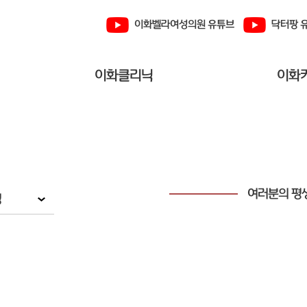
이화벨라여성의원 유튜브
닥터팡 
이화클리닉
이화
여러분의 평
경