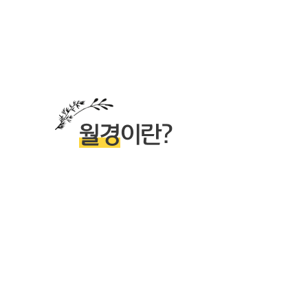
월경
이란?