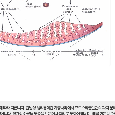
험에 따라 다릅니다. 원발성 생리통이란 자궁내막에서 프로스타글란딘의 과다 분
합니다. 경련성 하복부 통증을 느끼거나 다리로 통증이 뻗치며, 해를 거듭할 수