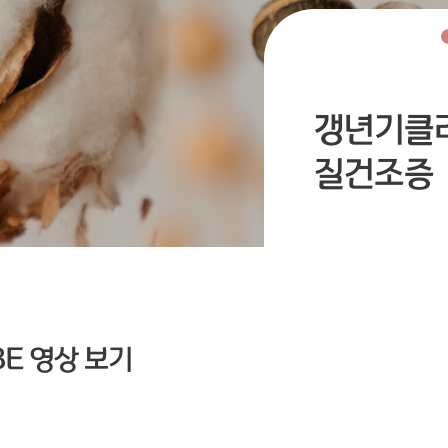
갱년기클
질건조증
E 영상 보기