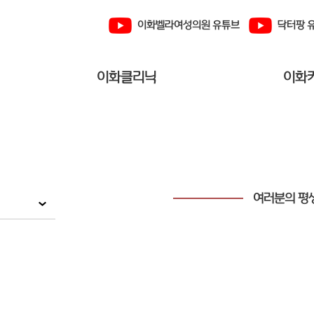
이화벨라여성의원 유튜브
닥터팡 
이화클리닉
이화
여러분의 평