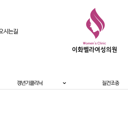
오시는길
갱년기클리닉
질건조증