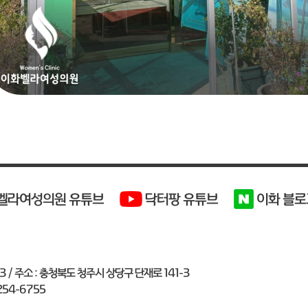
이화 블로
벨라여성의원 유튜브
닥터팡 유튜브
3 / 주소 : 충청북도 청주시 상당구 단재로 141-3
-254-6755