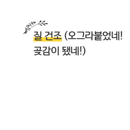
질 건조
(오그라붙었네!
곶감이 됐네!)