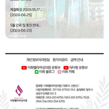
케겔특강 2024.05.17...
[2024-04-25]
5월 진료 및 휴진 안내...
[2024-04-23]
개인정보처리방침
환자의권리
금액 안내
이화벨라여성의원 유튜브
닥터팡 유튜브
이화 블로그
이화 카페
업체명 : 이화벨라여성의원 / 대표자 : 선한규 /
사업자등록번호 : 317-04-47143 / 주소 : 충청북도 청주시
상당구 단재로 141-3
대표번호 : 043-223-6755 / 043-222-6755 / 1533-
3154 / fax 043-254-6755