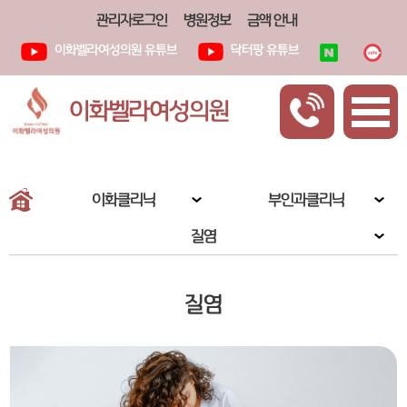
관리자로그인
병원정보
금액 안내
이화벨라여성의원 유튜브
닥터팡 유튜브
이화벨라여성의원
이화클리닉
부인과클리닉
질염
질염