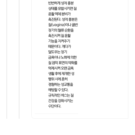
빈번하게 성적 흥분
상태를 유발시키면 질
윤활 액체 분비가
촉진된다. 성적 흥분은
질(vagina)이나 골반
장기의 혈류 순환을
촉진시켜 질 윤활
기능을 지켜주기
때문이다. 게다가
딜도우는 장기
금욕이나 노화에 의한
질 점막 표면의 약화를
억제시켜 오랜 금욕
생활 후에 재개한 성
행위 시에 흔히
경험하는 성교통을
예방할 수 있다.
규칙적인 섹스는 질
건강을 강화시키는
수단이다.