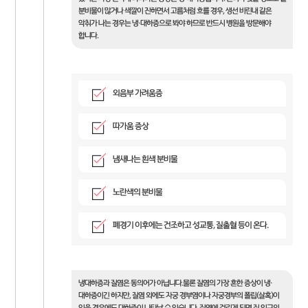
분비물이 많거나 색깔이 진하면서 고름처럼 흐를 경우, 생선 비린내 같은
악취가 나는 경우는 냉·대하증으로 봐야 하므로 반드시 병원을 방문해야
합니다.
외음부 가려움증
따가움 증상
냄새나는 흰색 분비물
노란색의 분비물
폐경기 이후에는 건조하고 성교통, 질출혈 등이 온다.
냉대하증과 질염은 동의어가 아닙니다.물론 질염의 가장 흔한 증상이 냉·
대하증이긴 하지만, 질염 외에도 자궁 경부염이나 자궁경부의 폴립(살혹)이