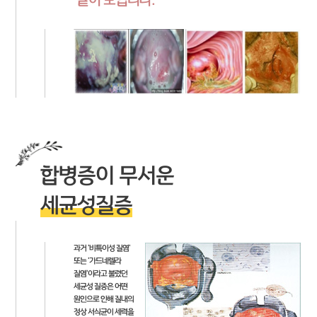
같이 보입니다.
합병증이 무서운
세균성질증
과거 '비특이성 질염'
또는 '가드네렐라
질염'이라고 불렸던
세균성 질증은 어떤
원인으로 인해 질내의
정상 서식균이 세력을