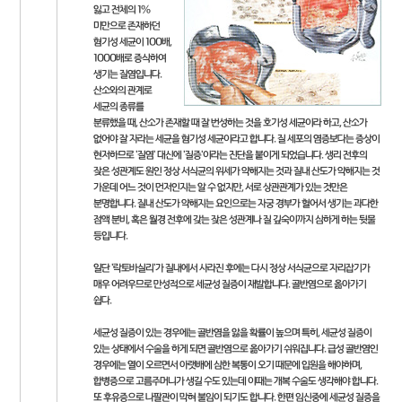
잃고 전체의 1%
미만으로 존재하던
혐기성 세균이 100배,
1000배로 증식하여
생기는 질염입니다.
산소와의 관계로
세균의 종류를
분류했을 때, 산소가 존재할 때 잘 번성하는 것을 호기성 세균이라 하고, 산소가
없어야 잘 자라는 세균을 혐기성 세균이라고 합니다. 질 세포의 염증보다는 증상이
현저하므로 '질염' 대신에 '질증'이라는 진단을 붙이게 되었습니다. 생리 전후의
잦은 성관계도 원인 정상 서식균의 위세가 약해지는 것과 질내 산도가 약해지는 것
가운데 어느 것이 먼저인지는 알 수 없지만, 서로 상관관계가 있는 것만은
분명합니다. 질내 산도가 약해지는 요인으로는 자궁 경부가 헐어서 생기는 과다한
점액 분비, 혹은 월경 전후에 갖는 잦은 성관계나 질 깊숙이까지 심하게 하는 뒷물
등입니다.
일단 '락토바실리'가 질내에서 사라진 후에는 다시 정상 서식균으로 자리잡기가
매우 어려우므로 만성적으로 세균성 질증이 재발합니다. 골반염으로 옮아가기
쉽다.
세균성 질증이 있는 경우에는 골반염을 앓을 확률이 높으며 특히, 세균성 질증이
있는 상태에서 수술을 하게 되면 골반염으로 옮아가기 쉬워집니다. 급성 골반염인
경우에는 열이 오르면서 아랫배에 심한 복통이 오기 때문에 입원을 해야하며,
합병증으로 고름주머니가 생길 수도 있는데 이때는 개복 수술도 생각해야 합니다.
또 후유증으로 나팔관이 막혀 불임이 되기도 합니다. 한편 임신중에 세균성 질증을