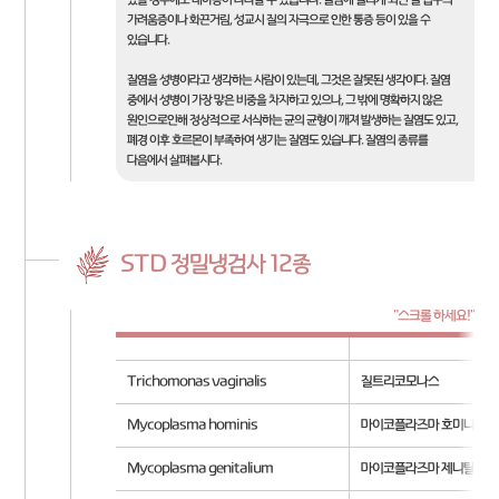
있을 경우에도 대하증이 나타날 수 있습니다. 질염에 걸리게 되면 질 입구의
가려움증이나 화끈거림, 성교시 질의 자극으로 인한 통증 등이 있을 수
있습니다.
질염을 성병이라고 생각하는 사람이 있는데, 그것은 잘못된 생각이다. 질염
중에서 성병이 가장 맣은 비중을 차지하고 있으나, 그 밖에 명확하지 않은
원인으로인해 정상적으로 서식하는 균의 균형이 깨져 발생하는 질염도 있고,
폐경 이후 호르몬이 부족하여 생기는 질염도 있습니다. 질염의 종류를
다음에서 살펴봅시다.
STD 정밀냉검사 12종
Trichomonas vaginalis
질트리코모나스
Mycoplasma hominis
마이코플라즈마 호미니스
Mycoplasma genitalium
마이코플라즈마 제니탈리쿰