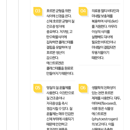
03
호르몬 균형을 위한
04
의료용 멀티 비타민과
식이에 신경을 쓴다.
미네랄 보충제를
신체 호르몬 균형이 질
복용하여 식이(diet)
건조증 방지에
를 지원한다. 아무리
중요하다. 저지방, 고
이상적 식이를
탄수화물식이에
실행해도 대사에
집착하면 콜레스테롤
필요한 비타민이나
결핍을 유발하여 성
미네랄이 결핍되면
호르몬 생산이
무용지물이기
감소한다.
때문이다.
에스트로젠은
콜레스테롤을 원료로
만들어지기 때문이다.
05
양질의 질 윤활제를
06
생물학적 친화성이
사용한다. 이것만으로
있는 천연 호르몬
질 건조증이나
제제를 사용한다. 대두,
자극증상을 즉시
아마씨(flaxseed),
경감시킬 수 있다. 질
석류 등은 식물성
윤활제는 매우 민감한
에스트로젠
신체 부위에 사용되기
(phytoestrogen)
때문에 안전하고
의 보고이다. 이들
효과적인 제품을
식물에서 추출한