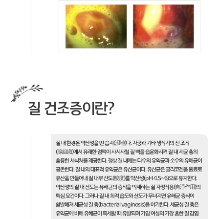
질 건조증이란?
질 내 환경은 약산성을 띤 습지(濕地)다. 자궁과 기타 생식기의 선 조직
(腺組織)에서 유래한 점액이 사시사철 질 벽을 습윤화시켜 질 내 세균 총의
훌륭한 서식처를 제공한다. 정상 질 내에는 다수의 유익균과 소수의 유해균이
공존한다. 질 내의 대표적 유익균은 유산균이다. 유산균은 글리코겐을 원료로
유산을 만들어내 질 내부 산도(酸度)를 약산성(pH 4.5~6)으로 유지한다.
약산성의 질 내 산도는 유해균의 증식을 억제하는 질 자정작용(自淨作用)의
핵심 요건이다. 그러나 질 내 최적 습도와 산도가 무너지면 유해균 증식이
활발해져 세균성 질 증(bacterial vaginosis)을 야기한다. 세균성 질 증은
유익균에 비해 유해균이 득세할 때 유발되며 가임 여성의 가장 흔한 질 감염