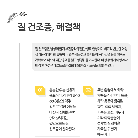
질 건조증, 해결책
질 건조증은 남성의 발기 부전증과 동일한 생리 현상이며 비교적 빈번한 여성
성기능 장애의 한 유형이다. 반복되는 성교 통 때문에 극치감은 물론 성욕도
저하되어 섹스에 대한 흥미를 잃고 성행위를 기피한다. 폐경 주위기 여성이나
폐경 후 여성은 에스트로젠 결핍에 의한 질 건조증을 피할 수 없다.
01
충분한 수분 섭취가
02
주변 환경에서 화학
중요하다. 하루에 240
약품을 점검한다. 목욕,
cc(8온스) 맥주
세탁 용품에 함유된
컵으로 10잔 이상을
향수. 화학 세정제,
마신다.신체를 수화
피부용 로션, 비누나
(水化)시키는
기타 화학물질이
것만으로도 질
섬세한 질 점막을
건조증이 완화된다.
자극할 수 있기
때문이다