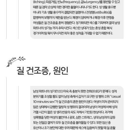
(itching), 따끔거림, 빈뇨(frequency), 급뇨(urgency)를 동반할 수 있고
때론 질 점막 손상에 의한 경미한 출혈이 나타나기도 한다. 성 생활 용수뿐
아니라 기초 생활 용수까지 결핍되면 질염이나 전정염(vstibulitis)을
합병하여 보행까지 제한을 받는다. 폐경이 임박하거나 폐경 이후 연령층
여성들은 질 건조증을 흔히 경험한다. 장기화되면 섹스를 기피하며 결국 남성
파트너의 성기능 까지 추락시킨다. 섹스란 상대가 있는 혼성 혼합 복식
경기이며 팀 웍이 무너지면 피차 좋은 성적을 기대할 수 없기 때문이다.
질 건조증, 원인
남성 파트너의 성기(性技) 미숙 즉 충분치 못한 전희(前戱)가 문제다. 성적
분위기를 조성할 틈도 없이 남성 측에서 갑자기 요구한 성 행위 소위 “casual
10 minutes sex”가 질 건조증의 흔한 원인이 된다. 여성이 미처 준비되지
않은 상태에서 감행한 일방적 성 행위의 결과이며 남성이 여성에 비해 성적
가열 시간이 짧은 성 생리 반응의 속도 차에서 기인된 현상이다. 과거에
성폭행을 당한 여성의 불안이나 공포, 심한 스트레스, 상대 남성과의 갈등
또는 친밀감 결여가 모두 질 건조증을 불러들일 수 있다. 또한 임신 중
유산이나 조기 분만에 대한 우려 때문에 섹스에 집중하지 못할 때 질 윤활