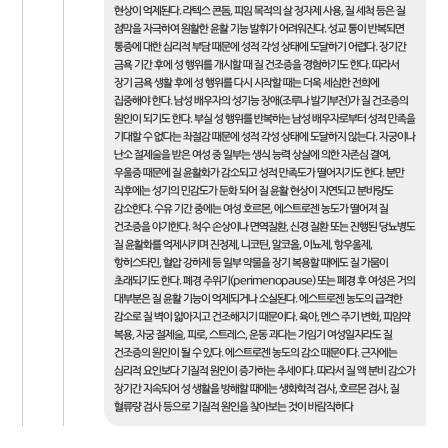
현상이 억제된다. 라텍스 콘돔, 피임 목적의 살 정자제 사용, 질 세척 등은 질
점막을 자극하여 원활한 윤활 기능 발휘가 어려워진다. 성교 통이 반복되면
통증에 대한 심리적 부담 때문에 성적 각성 상태에 도달하기 어렵다. 장기간
금욕 기간 후에 성 행위를 개시할 때 질 건조증을 경험하기도 한다. 따라서
장기 금욕 생활 후에 성 행위를 다시 시작할 때는 더욱 세심한 전희에
집중해야 한다. 남성 배우자의 성기능 장애(조루나 발기부전)가 질 건조증의
원인이 되기도 한다. 부실 성 행위를 반복하는 남성 배우자로부터 성적 만족을
기대할 수 없다는 좌절감 때문에 성적 각성 상태에 도달하지 않는다. 자궁이나
난소 절제술을 받은 여성 중 일부는 생식 능력 상실에 의한 자존심 결여,
우울증 때문에 질 윤활화가 감소되고 성적 만족도가 떨어지기도 한다. 분만
직후에는 성기의 민감도가 둔화 되어 질 윤활 현상이 지연되고 분비량도
감소한다. 수유 기간 중에는 여성 호르몬, 에스트로젠 농도가 떨어져 질
건조증을 야기한다. 척수 손상이나 면역질환, 신경 질환 또는 진행된 당뇨병도
질 윤활화를 억제시키며 진정제, 니코틴, 알코올, 이뇨제, 항우울제,
항히스타민, 혈압 강하제 등 일부 약물을 장기 복용할 때에도 질 가뭄이
초래되기도 한다. 폐경 주위기(perimenopause) 또는 폐경 후 여성은 거의
대부분은 질 윤활 기능이 억제되거나 소실된다. 에스트로젠 농도의 급격한
감소로 질 벽이 얇아지고 건조해지기 때문이다. 육아, 멘스 주기 변화, 피임약
복용, 자궁 절제술, 피로, 스트레스, 운동 과다는 가임기 여성일지라도 질
건조증의 원인이 될 수 있다. 에스트로젠 농도의 감소 때문이다. 근자에는
심리적 요인보다 기질적 원인이 증가하는 추세이다. 따라서 질 액 분비 감소가
장기간 지속되어 성 생활을 방해할 때에는 생화학적 검사, 호르몬 검사, 질
혈류량 검사 등으로 기질적 원인을 찾아보는 것이 바람직하다