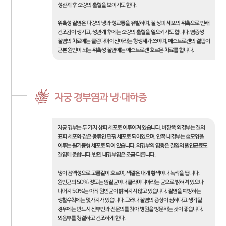
성관계 후 소량의 출혈을 보이기도 한다.
위축성 질염은 다량의 냉과 성교통을 유발하며, 질 상피 세포의 위축으로 인해
건조감이 생기고, 성관계 후에는 소량의 출혈을 일으키기도 합니다. 염증성
질염의 치료에는 클린다마이신이라는 항생제가 쓰이며, 에스트로겐의 결핍이
근본 원인이 되는 위축성 질염에는 에스트로겐 호르몬 치료를 합니다.
자궁 경부염과 냉·대하증
자궁 경부는 두 가지 상피 세포로 이루어져 있습니다. 바깥쪽 외경부는 질의
표피 세포와 같은 종류인 편평 세포로 되어있으며, 안쪽 내경부는 샘모양을
이루는 원기둥형 세포로 되어 있습니다. 외경부의 염증은 질염의 원인균료도
질염에 준합니다. 반면 내경부염은 조금 다릅니다.
냉이 점액성으로 고름같이 흐르며, 색깔은 대개 황색이나 녹색을 띱니다.
원인균의 50% 정도는 임질균이나 클라미디아라는 균으로 밝혀져 있으나
나머지 50%는 아직 원인균이 밝혀지지 않고 있습니다. 질염을 예방하는
생활수칙에는 몇가지가 있습니다. 그러나 질염의 증상이 심하다고 생각될
경우에는 반드시 산부인과 전문의를 찾아 병원을 방문하는 것이 좋습니다.
외음부를 청결하고 건조하게 한다.