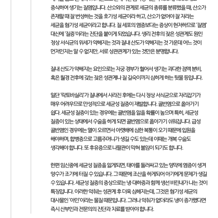
증식하여 생기는 질염입니다. 산소와의 관계로 세균의 종류를 분류했을 때, 산소가
존재할 때 잘 번성하는 것을 호기성 세균이라 하고, 산소가 없어야 잘 자라는
세균을 혐기성 세균이라고 합니다. 질 세포의 염증보다는 증상이 현저하므로 '질염'
대신에 '질증'이라는 진단을 붙이게 되었습니다. 생리 전후의 잦은 성관계도 원인
정상 서식균의 위세가 약해지는 것과 질내 산도가 약해지는 것 가운데 어느 것이
먼저인지는 알 수 없지만, 서로 상관관계가 있는 것만은 분명합니다.
질내 산도가 약해지는 요인으로는 자궁 경부가 헐어서 생기는 과다한 점액 분비,
혹은 월경 전후에 갖는 잦은 성관계나 질 깊숙이까지 심하게 하는 뒷물 등입니다.
일단 '락토바실리'가 질내에서 사라진 후에는 다시 정상 서식균으로 자리잡기가
매우 어려우므로 만성적으로 세균성 질증이 재발합니다. 골반염으로 옮아가기
쉽다. 세균성 질증이 있는 경우에는 골반염을 앓을 확률이 높으며 특히, 세균성
질증이 있는 상태에서 수술을 하게 되면 골반염으로 옮아가기 쉬워집니다. 급성
골반염인 경우에는 열이 오르면서 아랫배에 심한 복통이 오기 때문에 입원을
해야하며, 합병증으로 고름주머니가 생길 수도 있는데 이때는 개복 수술도
생각해야 합니다. 또 후유증으로 나팔관이 막혀 불임이 되기도 합니다.
한편 임신중에 세균성 질증을 앓게되면, 태아를 둘러싸고 있는 양막에 염증이 생겨
양수가 조기에 터질 수 있습니다. 그 때문에 조산을 하게되어 아기에게 문제가 생길
수 있습니다. 세균성 질증의 증상으로는 냉·대하증과 함께 생선 비린내가 나는 것이
특징입니다. 이러한 악취는 성관계 후 더욱 심해지는데, 그것은 혐기성 세균의
대사물인 '아민'이라는 물질 때문입니다. 그러나 악취가 없더라도 냉이 증가했다면
즉시 산부인과 전문의의 진단과 치료를 받아야 합니다.