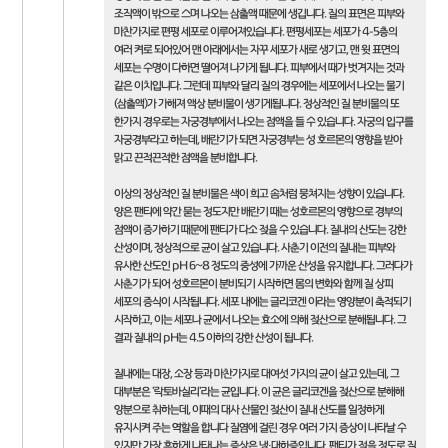
조직액이 밖으로 스며 나오는 삼출액 때문에 생깁니다. 질의 표면은 피부와
마찬가지로 편평 세포로 이루어져있습니다. 편평세포는 세포가 4-5층의
여러 켜로 되어있어 맨 아래에서는 자꾸 세포가 새로 생기고, 맨 윗 표면의
세포는 수명이 다하면 떨어져 나가게 됩니다. 피부에서 때가 벗겨지는 것과
같은 이치입니다. 그런데 피부와 달리 질의 경우에는 세포에서 나오는 물기
(삼출액)가 가해져 액상 분비물이 생기게됩니다. 정상적인 질 분비물의 또
한가지 경우로는 자궁경부에서 나오는 점액을 들 수 있습니다. 자궁의 입구를
자궁경부라고 하는데, 배란기가 되면 자궁경부는 성 호르몬의 영향을 받아
맑고 끈적끈적한 점액을 분비합니다.
이상의 정상적인 질 분비물은 색이 희고 솜처럼 뭉쳐지는 성향이 있습니다.
양은 팬티에 약간 묻는 정도지만 배란기 때는 성호르몬의 영향으로 경부의
점액이 증가하기 때문에 팬티가 다소 젖을 수 있습니다. 질내의 산도는 강한
산성이며, 정상적으로 균이 살고 있습니다. 사춘기 이전의 질내는 피부와
유사한 산도인 pH 6~8 정도의 중성에 가까운 산성을 유지합니다. 그러다가
사춘기가 되어 성호르몬이 분비되기 시작하면 몸의 변화와 함께 질 상피
세포의 증식이 시작됩니다. 세포 내에는 글리코겐 이라는 영양분이 축적되기
시작하고, 이는 세포나 균에서 나오는 효소에 의해 젖산으로 분해됩니다. 그
결과 질내의 pH는 4.5 이하의 강한 산성이 됩니다.
질내에는 대장, 소장 등과 마찬가지로 대여섯 가지의 균이 살고 있는데, 그
대부분은 '락토바실리'라는 균입니다. 이 균은 글리코겐을 젖산으로 분해해
양분으로 취하는데, 이때의 대사 산물인 젖산이 질내 산도를 일정하게
유지시켜 주는 역할을 합니다 질염에 걸린 경우 여러 가지 증상이 나타날 수
있지만 가장 흔하게 나타나는 증상은 냉·대하증입니다. 팬티가 젖을 정도로 질