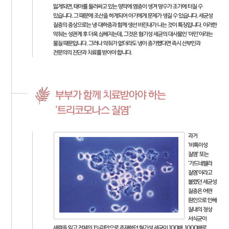
앓게되면, 태아를 둘러싸고 있는 양막에 염증이 생겨 양수가 조기에 터질 수
있습니다. 그 때문에 조산을 하게되어 아기에게 문제가 생길 수 있습니다. 세균성
질증의 증상으로는 냉·대하증과 함께 생선 비린내가 나는 것이 특징입니다. 이러한
악취는 성관계 후 더욱 심해지는데, 그것은 혐기성 세균의 대사물인 '아민'이라는
물질 때문입니다. 그러나 악취가 없더라도 냉이 증가했다면 즉시 산부인과
전문의의 진단과 치료를 받아야 합니다.
부부가 함께 치료받아야 하는
'트리코모나스 질염'
과거
'비특이성
질염' 또는
'가드네렐라
질염'이라고
불렸던 세균성
질증은 어떤
원인으로 인해
질내의 정상
서식균이
세력을 잃고 전체의 1%미만으로 존재하던 혐기성 세균이 100배, 1000배로