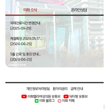
이화 소식
온라인상담
외래진료시간 변경안내
[2025-09-29]
케겔특강 2024.05.17...
[2024-04-25]
5월 진료 및 휴진 안내...
[2024-04-23]
개인정보처리방침
환자의권리
금액 안내
이화벨라여성의원 유튜브
닥터팡 유튜브
이화 블로그
이화 카페