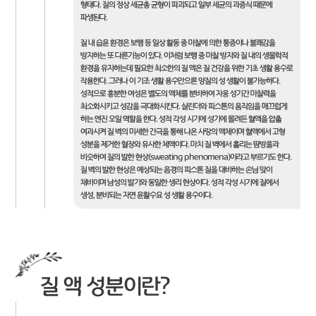
형태다. 질의 정상 세균총 균형이 파괴되고 일부 세균의 과증식 때문에
파생된다.
질 내 습윤 환경은 보행 등 일상 활동 중 마찰에 의한 통증이나 불쾌감을
방지하는 또 다른기능이 있다. 이처럼 보행 중 마찰 방지와 질 내의 생물학적
환경을 유지하는데 필요한 최소한의 질 액은 질 건강을 위한 기초 생활 용수로
작용한다. 그러나 이 기조 생활 용수만으론 양질의 성 생활이 불가능하다.
성적으로 흥분한 여성은 별도의 액체를 분비하여 자웅 성기간 마찰력을
최소화시키고 성감을 극대화시킨다. 실린더와 피스톤의 움직임을 매끄럽게
하는 엔진 오일 역할을 한다. 성적 각성 시기에 성기에 몰려든 혈액을 압출
여과시켜 질 벽의 미세한 간극을 통해 나온 사랑의 액체이며 혈액에서 고형
성분을 제거한 혈장와 유사한 체액이다. 마치 질 벽에서 흘리는 땀방울과
비슷하여 질의 발한 현상(sweating phenomena)이라고 부르기도 한다.
질 벽의 발한 현상은 예상되는 음경의 피스톤 질을 대비하는 손님 맞이
채비이며 남성의 발기와 동일한 생리 현상이다. 성적 각성 시기에 질에서
생성, 분비되는 자연 윤활수요 성 생활 용수이다.
질 액 성분이란?