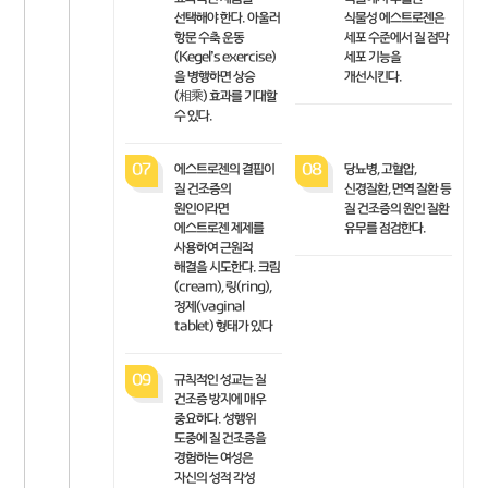
선택해야 한다. 아울러
식물성 에스트로젠은
항문 수축 운동
세포 수준에서 질 점막
(Kegel’s exercise)
세포 기능을
을 병행하면 상승
개선시킨다.
(相乘) 효과를 기대할
수 있다.
07
에스트로젠의 결핍이
08
당뇨병, 고혈압,
질 건조증의
신경질환, 면역 질환 등
원인이라면
질 건조증의 원인 질환
에스트로젠 제제를
유무를 점검한다.
사용하여 근원적
해결을 시도한다. 크림
(cream), 링(ring),
정제(vaginal
tablet) 형태가 있다
09
규칙적인 성교는 질
건조증 방지에 매우
중요하다. 성행위
도중에 질 건조증을
경험하는 여성은
자신의 성적 각성