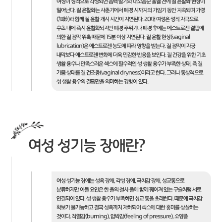
여성이 성적으로 각성되면 음핵 발기와 대소음순 울혈 전에 질 윤활화 현상이
일어난다. 질 윤활화는 사춘기에서 폐경 시까지의 가임기 동안 지속되며 가령
(加齡)과 함께 질 윤활 개시 시간이 지연된다. 20대 여성은 성적 자극으로
수초 내에 즉시 윤활화되지만 폐경 주위기나 폐경 후에는 에스트로젠 결핍에
의한 질 점막 위축 때문에 15분 이상 지연된다. 질 윤활 현상(vaginal
lubrication)은 에스트로젠 농도에 따라 영향을 받는다. 질 점막이 자궁
내막보다 에스트로젠 변화에 더욱 민감한 반응을 보인다. 질 건강을 위한 기초
생활 용수나 만족스러운 섹스에 필수적인 성 생활 용수가 부족한 상태, 즉 질
가뭄 상태를 질 건조증(vaginal dryness)이라고 한다. 그러나 통상적으로
성 생활 용수의 결핍만을 의미하는 경향이 있다.
여성 성기능 장애란?
여성 성기능 장애는 성욕 장애, 각성 장애, 극치감 장애, 성교통으로
분류하지만 이들 요인은 한 올의 철사 줄에 함께 꿰어져 있는 구슬처럼 서로
연결되어 있다. 성 생활 용수가 부족하면 성교 통을 초래한다. 때문에 극치감
확보가 불가능하고 결국 성욕까지 저하되어 섹스에 대한 흥미를 상실하는
것이다. 작열감(burning), 압박감(feeling of pressure), 소양증