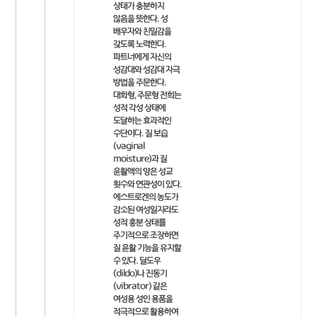
상태가 충분하지
않음을 뜻한다. 성
배우자와 친밀감을
갖도록 노력한다.
파트너에게 자신의
성감대와 성감대 자극
방법을 주문한다.
대화형, 주문형 전희는
성적 각성 상태에
도달하는 효과적인
수단이다. 질 보습
(vaginal
moisture)과 질
윤활액의 양은 성교
횟수와 연관성이 있다.
에스트로겐의 농도가
감소된 여성일지라도
성적 흥분 상태를
주기적으로 조장하면
질 윤활 기능을 유지할
수 있다. 딜도우
(dildo)나 진동기
(vibrator) 같은
여성용 성인 용품을
적극적으로 활용하여