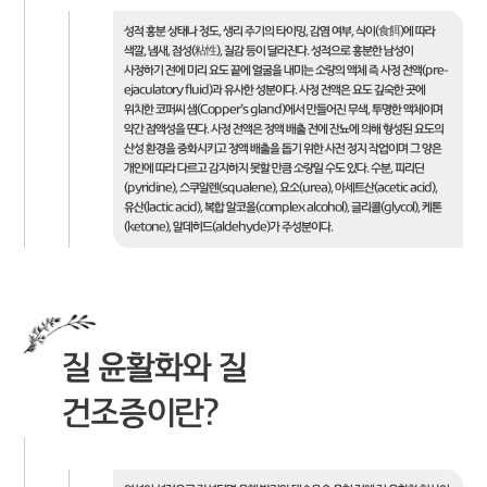
성적 흥분 상태나 정도, 생리 주기의 타이밍, 감염 여부, 식이(食餌)에 따라
색깔, 냄새, 점성(粘性), 질감 등이 달라진다. 성적으로 흥분한 남성이
사정하기 전에 미리 요도 끝에 얼굴을 내미는 소량의 액체 즉 사정 전액(pre-
ejaculatory fluid)과 유사한 성분이다. 사정 전액은 요도 깊숙한 곳에
위치한 코퍼씨 샘(Copper’s gland)에서 만들어진 무색, 투명한 액체이며
약간 점액성을 띤다. 사정 전액은 정액 배출 전에 잔뇨에 의해 형성된 요도의
산성 환경을 중화시키고 정액 배출을 돕기 위한 사전 정지 작업이며 그 양은
개인에 따라 다르고 감지하지 못할 만큼 소량일 수도 있다. 수분, 피리딘
(pyridine), 스쿠알렌(squalene), 요소(urea), 아세트산(acetic acid),
유산(lactic acid), 복합 알코올(complex alcohol), 글리콜(glycol), 케톤
(ketone), 알데히드(aldehyde)가 주성분이다.
질 윤활화와 질
건조증이란?