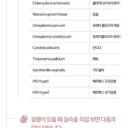
Chlamydia trachomatis
클라미디아 트라코마티스
Neissera gonorrhoeae
임질
Ureaplasma parvum
유레아 플라즈마 파붐
Ureaplasma urealyticum
유레아플라즈마 유레알리티
Candida aibicans
칸디다
Treponema pallidum
매독
Gardnerella vaginalis
가드넬라
HSV type1
헤르페스 구강감염
HSV type2
헤르페스 성기감염
질염이 있을 때 질속을 직접 보면 다음과