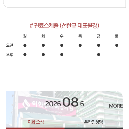
# 진료스케줄 (선한규 대표원장)
월
화
수
목
금
토
오전
●
●
●
●
●
●
오후
●
●
●
●
08
2026
6
MORE
이화 소식
온라인상담