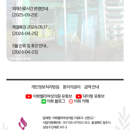
외래진료시간 변경안내
[2025-09-29]
케겔특강 2024.05.17...
[2024-04-25]
5월 진료 및 휴진 안내...
[2024-04-23]
개인정보처리방침
환자의권리
금액 안내
이화벨라여성의원 유튜브
닥터팡 유튜브
이화 블로그
이화 카페
업체명 : 이화벨라여성의원 / 대표자 : 선한규 /
사업자등록번호 : 317-04-47143 / 주소 : 충청북도 청주시
상당구 단재로 141-3