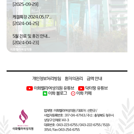
[2025-09-29]
케겔특강 2024.05.17...
[2024-04-25]
5월 진료 및 휴진 안내...
[2024-04-23]
개인정보처리방침
환자의권리
금액 안내
이화벨라여성의원 유튜브
닥터팡 유튜브
이화 블로그
이화 카페
업체명 : 이화벨라여성의원 / 대표자 : 선한규 /
사업자등록번호 : 317-04-47143 / 주소 : 충청북도 청주시
상당구 단재로 141-3
대표번호 : 043-223-6755 / 043-222-6755 / 1533-
3154 / fax 043-254-6755